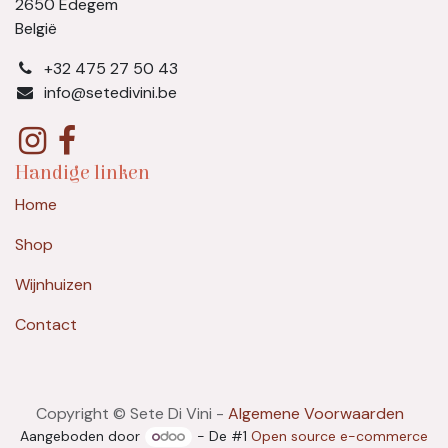
2650 Edegem
België
​+32 475 27 50 43
info@setedivini.be
Handige linken
Home
Shop
Wijnhuizen
Contact
Copyright © Sete Di Vini -
Algemene Voorwaarden
Aangeboden door
- De #1
Open source e-commerce