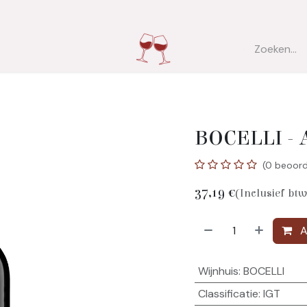
ver ons
Contact
BOCELLI - 
(0 beoord
37,19
€
(Inclusief btw
A
Wijnhuis
:
BOCELLI
Classificatie
:
IGT