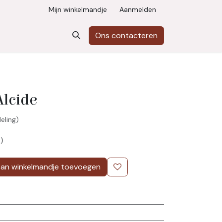
Mijn winkelmandje
Aanmelden
Ons contacteren
Alcide
eling)
)
an winkelmandje toevoegen