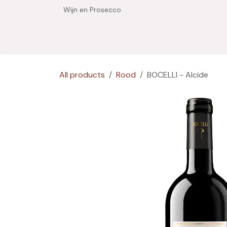
Overslaan naar inhoud
Wijn en Prosecco
Home
Shop
Wijnhuizen
Degustaties
O
All products
Rood
BOCELLI - Alcide