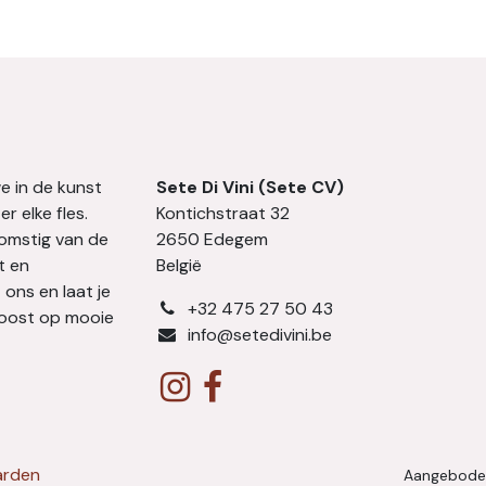
we in de kunst
Sete Di Vini (Sete CV)
r elke fles.
Kontichstraat 32
komstig van de
2650 Edegem
t en
België
 ons en laat je
​+32 475 27 50 43
Proost op mooie
info@setedivini.be
arden
Aangebode