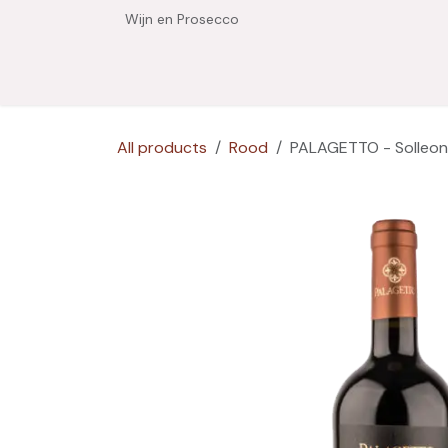
Overslaan naar inhoud
Wijn en Prosecco
Home
Shop
Wijnhuizen
Degustaties
O
All products
Rood
PALAGETTO - Solleo