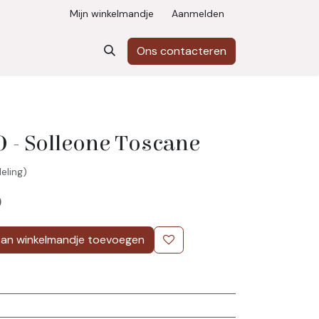
Mijn winkelmandje
Aanmelden
Ons contacteren
- Solleone Toscane
eling)
)
an winkelmandje toevoegen