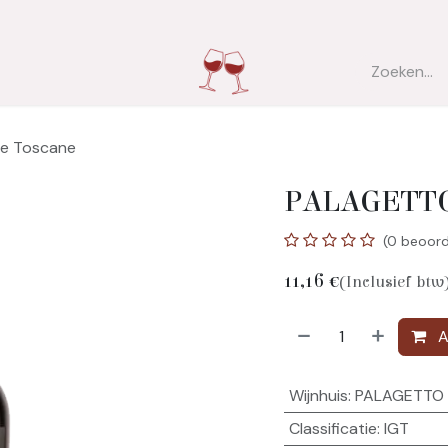
ver ons
Contact
ne Toscane
PALAGETTO 
(0 beoord
11,16
€
(Inclusief btw
A
Wijnhuis
:
PALAGETTO
Classificatie
:
IGT