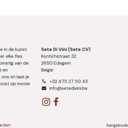
we in de kunst
Sete Di Vini (Sete CV)
r elke fles.
Kontichstraat 32
komstig van de
2650 Edegem
t en
België
 ons en laat je
​+32 475 27 50 43
Proost op mooie
info@setedivini.be
arden
Aangebode